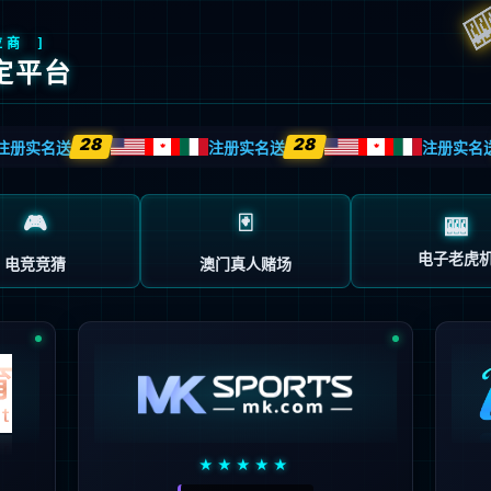
English
首页
关于我们
产品与方案
制造与服务
品测试