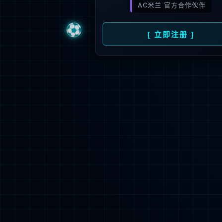
庄闲
备，
封装集成
试分
晶圆测试
成品测试
掩模制造
客户服务